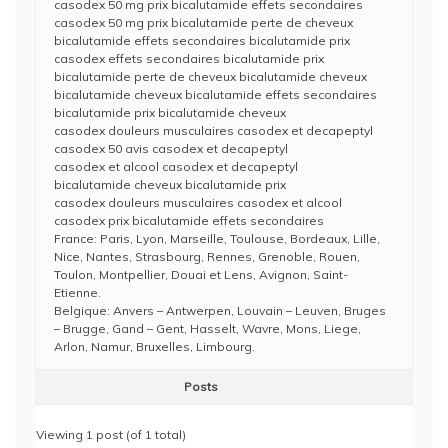
casodex 50 mg prix bicalutamide effets secondaires
casodex 50 mg prix bicalutamide perte de cheveux
bicalutamide effets secondaires bicalutamide prix
casodex effets secondaires bicalutamide prix
bicalutamide perte de cheveux bicalutamide cheveux
bicalutamide cheveux bicalutamide effets secondaires
bicalutamide prix bicalutamide cheveux
casodex douleurs musculaires casodex et decapeptyl
casodex 50 avis casodex et decapeptyl
casodex et alcool casodex et decapeptyl
bicalutamide cheveux bicalutamide prix
casodex douleurs musculaires casodex et alcool
casodex prix bicalutamide effets secondaires
France: Paris, Lyon, Marseille, Toulouse, Bordeaux, Lille,
Nice, Nantes, Strasbourg, Rennes, Grenoble, Rouen,
Toulon, Montpellier, Douai et Lens, Avignon, Saint-
Etienne.
Belgique: Anvers – Antwerpen, Louvain – Leuven, Bruges
– Brugge, Gand – Gent, Hasselt, Wavre, Mons, Liege,
Arlon, Namur, Bruxelles, Limbourg.
Posts
Viewing 1 post (of 1 total)