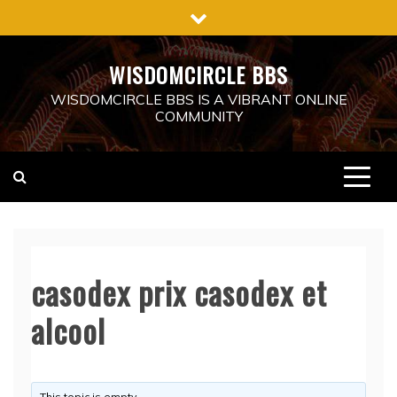
Skip
to
content
WISDOMCIRCLE BBS
WISDOMCIRCLE BBS IS A VIBRANT ONLINE
COMMUNITY
casodex prix casodex et
alcool
This topic is empty.