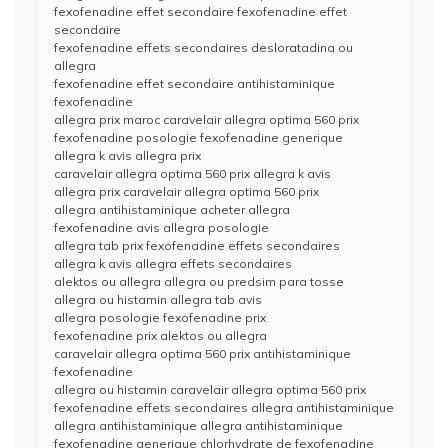
fexofenadine effet secondaire fexofenadine effet
secondaire
fexofenadine effets secondaires desloratadina ou
allegra
fexofenadine effet secondaire antihistaminique
fexofenadine
allegra prix maroc caravelair allegra optima 560 prix
fexofenadine posologie fexofenadine generique
allegra k avis allegra prix
caravelair allegra optima 560 prix allegra k avis
allegra prix caravelair allegra optima 560 prix
allegra antihistaminique acheter allegra
fexofenadine avis allegra posologie
allegra tab prix fexofenadine effets secondaires
allegra k avis allegra effets secondaires
alektos ou allegra allegra ou predsim para tosse
allegra ou histamin allegra tab avis
allegra posologie fexofenadine prix
fexofenadine prix alektos ou allegra
caravelair allegra optima 560 prix antihistaminique
fexofenadine
allegra ou histamin caravelair allegra optima 560 prix
fexofenadine effets secondaires allegra antihistaminique
allegra antihistaminique allegra antihistaminique
fexofenadine generique chlorhydrate de fexofenadine