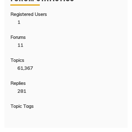
Registered Users
1
Forums
11
Topics
61,367
Replies
281
Topic Tags