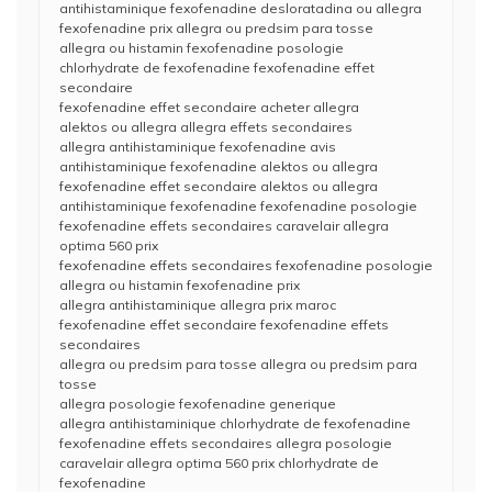
antihistaminique fexofenadine desloratadina ou allegra
fexofenadine prix allegra ou predsim para tosse
allegra ou histamin fexofenadine posologie
chlorhydrate de fexofenadine fexofenadine effet
secondaire
fexofenadine effet secondaire acheter allegra
alektos ou allegra allegra effets secondaires
allegra antihistaminique fexofenadine avis
antihistaminique fexofenadine alektos ou allegra
fexofenadine effet secondaire alektos ou allegra
antihistaminique fexofenadine fexofenadine posologie
fexofenadine effets secondaires caravelair allegra
optima 560 prix
fexofenadine effets secondaires fexofenadine posologie
allegra ou histamin fexofenadine prix
allegra antihistaminique allegra prix maroc
fexofenadine effet secondaire fexofenadine effets
secondaires
allegra ou predsim para tosse allegra ou predsim para
tosse
allegra posologie fexofenadine generique
allegra antihistaminique chlorhydrate de fexofenadine
fexofenadine effets secondaires allegra posologie
caravelair allegra optima 560 prix chlorhydrate de
fexofenadine