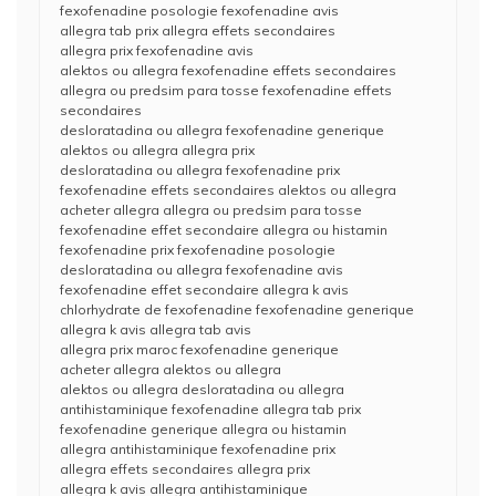
fexofenadine posologie fexofenadine avis
allegra tab prix allegra effets secondaires
allegra prix fexofenadine avis
alektos ou allegra fexofenadine effets secondaires
allegra ou predsim para tosse fexofenadine effets
secondaires
desloratadina ou allegra fexofenadine generique
alektos ou allegra allegra prix
desloratadina ou allegra fexofenadine prix
fexofenadine effets secondaires alektos ou allegra
acheter allegra allegra ou predsim para tosse
fexofenadine effet secondaire allegra ou histamin
fexofenadine prix fexofenadine posologie
desloratadina ou allegra fexofenadine avis
fexofenadine effet secondaire allegra k avis
chlorhydrate de fexofenadine fexofenadine generique
allegra k avis allegra tab avis
allegra prix maroc fexofenadine generique
acheter allegra alektos ou allegra
alektos ou allegra desloratadina ou allegra
antihistaminique fexofenadine allegra tab prix
fexofenadine generique allegra ou histamin
allegra antihistaminique fexofenadine prix
allegra effets secondaires allegra prix
allegra k avis allegra antihistaminique