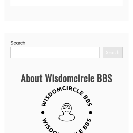
Search
Search
About Wisdomcircle BBS