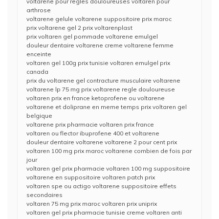
voltarene pour regles douloureuses voltaren pour
arthrose
voltarene gelule voltarene suppositoire prix maroc
prix voltarene gel 2 prix voltarenplast
prix voltaren gel pommade voltarene emulgel
douleur dentaire voltarene creme voltarene femme
enceinte
voltaren gel 100g prix tunisie voltaren emulgel prix
canada
prix du voltarene gel contracture musculaire voltarene
voltarene lp 75 mg prix voltarene regle douloureuse
voltaren prix en france ketoprofene ou voltarene
voltarene et doliprane en meme temps prix voltaren gel
belgique
voltarene prix pharmacie voltaren prix france
voltaren ou flector ibuprofene 400 et voltarene
douleur dentaire voltarene voltarene 2 pour cent prix
voltaren 100 mg prix maroc voltarene combien de fois par
jour
voltaren gel prix pharmacie voltaren 100 mg suppositoire
voltarene en suppositoire voltaren patch prix
voltaren spe ou actigo voltarene suppositoire effets
secondaires
voltaren 75 mg prix maroc voltaren prix uniprix
voltaren gel prix pharmacie tunisie creme voltaren anti