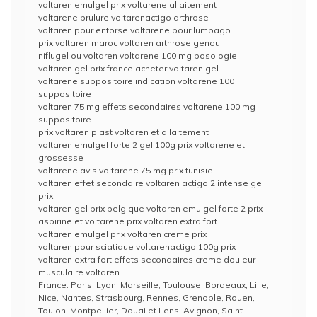
voltaren emulgel prix voltarene allaitement
voltarene brulure voltarenactigo arthrose
voltaren pour entorse voltarene pour lumbago
prix voltaren maroc voltaren arthrose genou
niflugel ou voltaren voltarene 100 mg posologie
voltaren gel prix france acheter voltaren gel
voltarene suppositoire indication voltarene 100
suppositoire
voltaren 75 mg effets secondaires voltarene 100 mg
suppositoire
prix voltaren plast voltaren et allaitement
voltaren emulgel forte 2 gel 100g prix voltarene et
grossesse
voltarene avis voltarene 75 mg prix tunisie
voltaren effet secondaire voltaren actigo 2 intense gel
prix
voltaren gel prix belgique voltaren emulgel forte 2 prix
aspirine et voltarene prix voltaren extra fort
voltaren emulgel prix voltaren creme prix
voltaren pour sciatique voltarenactigo 100g prix
voltaren extra fort effets secondaires creme douleur
musculaire voltaren
France: Paris, Lyon, Marseille, Toulouse, Bordeaux, Lille,
Nice, Nantes, Strasbourg, Rennes, Grenoble, Rouen,
Toulon, Montpellier, Douai et Lens, Avignon, Saint-