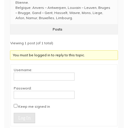
Etienne.
Belgique: Anvers – Antwerpen, Louvain – Leuven, Bruges
– Brugge, Gand – Gent, Hasselt, Wavre, Mons, Liege,
Arlon, Namur, Bruxelles, Limbourg.
Posts
Viewing 1 post (of 1 total)
You must be logged in to reply to this topic.
Username:
Password:
Keep me signed in
Log In