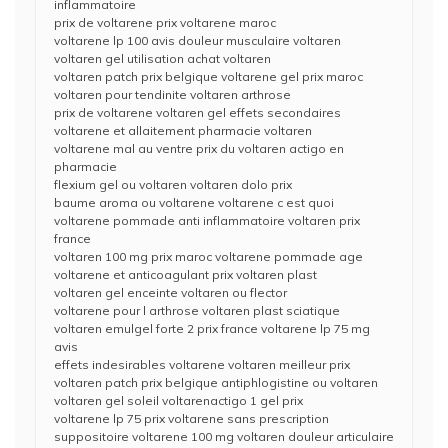
inflammatoire
prix de voltarene prix voltarene maroc
voltarene lp 100 avis douleur musculaire voltaren
voltaren gel utilisation achat voltaren
voltaren patch prix belgique voltarene gel prix maroc
voltaren pour tendinite voltaren arthrose
prix de voltarene voltaren gel effets secondaires
voltarene et allaitement pharmacie voltaren
voltarene mal au ventre prix du voltaren actigo en
pharmacie
flexium gel ou voltaren voltaren dolo prix
baume aroma ou voltarene voltarene c est quoi
voltarene pommade anti inflammatoire voltaren prix
france
voltaren 100 mg prix maroc voltarene pommade age
voltarene et anticoagulant prix voltaren plast
voltaren gel enceinte voltaren ou flector
voltarene pour l arthrose voltaren plast sciatique
voltaren emulgel forte 2 prix france voltarene lp 75 mg
avis
effets indesirables voltarene voltaren meilleur prix
voltaren patch prix belgique antiphlogistine ou voltaren
voltaren gel soleil voltarenactigo 1 gel prix
voltarene lp 75 prix voltarene sans prescription
suppositoire voltarene 100 mg voltaren douleur articulaire