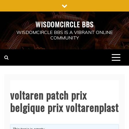
Skip
to
content
WISDOMCIRCLE BBS
WISDOMCIRCLE BBS IS A VIBRANT ONLINE
COMMUNITY
voltaren patch prix
belgique prix voltarenplast
This topic is empty.