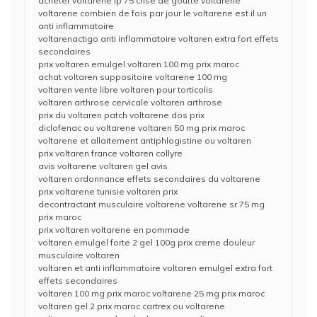
acheter voltarene lp 75 crise de goutte voltarene
voltarene combien de fois par jour le voltarene est il un
anti inflammatoire
voltarenactigo anti inflammatoire voltaren extra fort effets
secondaires
prix voltaren emulgel voltaren 100 mg prix maroc
achat voltaren suppositoire voltarene 100 mg
voltaren vente libre voltaren pour torticolis
voltaren arthrose cervicale voltaren arthrose
prix du voltaren patch voltarene dos prix
diclofenac ou voltarene voltaren 50 mg prix maroc
voltarene et allaitement antiphlogistine ou voltaren
prix voltaren france voltaren collyre
avis voltarene voltaren gel avis
voltaren ordonnance effets secondaires du voltarene
prix voltarene tunisie voltaren prix
decontractant musculaire voltarene voltarene sr 75 mg
prix maroc
prix voltaren voltarene en pommade
voltaren emulgel forte 2 gel 100g prix creme douleur
musculaire voltaren
voltaren et anti inflammatoire voltaren emulgel extra fort
effets secondaires
voltaren 100 mg prix maroc voltarene 25 mg prix maroc
voltaren gel 2 prix maroc cartrex ou voltarene