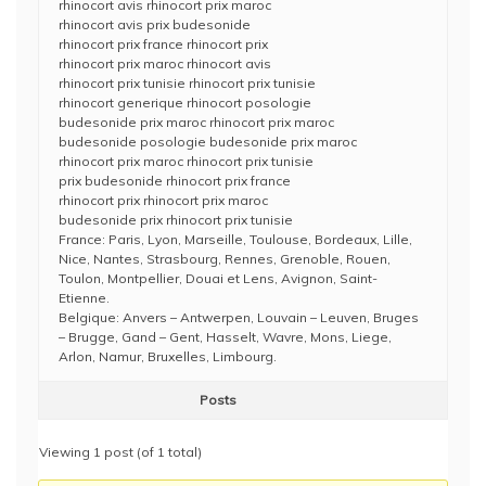
rhinocort avis rhinocort prix maroc
rhinocort avis prix budesonide
rhinocort prix france rhinocort prix
rhinocort prix maroc rhinocort avis
rhinocort prix tunisie rhinocort prix tunisie
rhinocort generique rhinocort posologie
budesonide prix maroc rhinocort prix maroc
budesonide posologie budesonide prix maroc
rhinocort prix maroc rhinocort prix tunisie
prix budesonide rhinocort prix france
rhinocort prix rhinocort prix maroc
budesonide prix rhinocort prix tunisie
France: Paris, Lyon, Marseille, Toulouse, Bordeaux, Lille,
Nice, Nantes, Strasbourg, Rennes, Grenoble, Rouen,
Toulon, Montpellier, Douai et Lens, Avignon, Saint-
Etienne.
Belgique: Anvers – Antwerpen, Louvain – Leuven, Bruges
– Brugge, Gand – Gent, Hasselt, Wavre, Mons, Liege,
Arlon, Namur, Bruxelles, Limbourg.
Posts
Viewing 1 post (of 1 total)