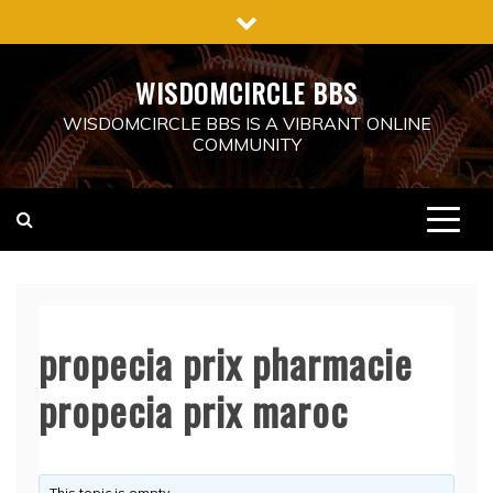
Skip
to
content
WISDOMCIRCLE BBS
WISDOMCIRCLE BBS IS A VIBRANT ONLINE
COMMUNITY
propecia prix pharmacie
propecia prix maroc
This topic is empty.