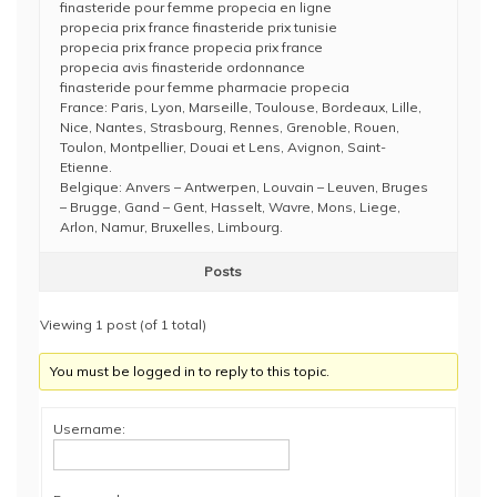
finasteride pour femme propecia en ligne
propecia prix france finasteride prix tunisie
propecia prix france propecia prix france
propecia avis finasteride ordonnance
finasteride pour femme pharmacie propecia
France: Paris, Lyon, Marseille, Toulouse, Bordeaux, Lille,
Nice, Nantes, Strasbourg, Rennes, Grenoble, Rouen,
Toulon, Montpellier, Douai et Lens, Avignon, Saint-
Etienne.
Belgique: Anvers – Antwerpen, Louvain – Leuven, Bruges
– Brugge, Gand – Gent, Hasselt, Wavre, Mons, Liege,
Arlon, Namur, Bruxelles, Limbourg.
Posts
Viewing 1 post (of 1 total)
You must be logged in to reply to this topic.
Username: