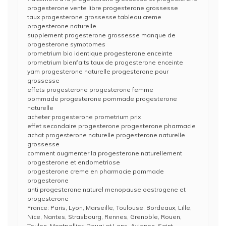
progesterone vente libre progesterone grossesse
taux progesterone grossesse tableau creme
progesterone naturelle
supplement progesterone grossesse manque de
progesterone symptomes
prometrium bio identique progesterone enceinte
prometrium bienfaits taux de progesterone enceinte
yam progesterone naturelle progesterone pour
grossesse
effets progesterone progesterone femme
pommade progesterone pommade progesterone
naturelle
acheter progesterone prometrium prix
effet secondaire progesterone progesterone pharmacie
achat progesterone naturelle progesterone naturelle
grossesse
comment augmenter la progesterone naturellement
progesterone et endometriose
progesterone creme en pharmacie pommade
progesterone
anti progesterone naturel menopause oestrogene et
progesterone
France: Paris, Lyon, Marseille, Toulouse, Bordeaux, Lille,
Nice, Nantes, Strasbourg, Rennes, Grenoble, Rouen,
Toulon, Montpellier, Douai et Lens, Avignon, Saint-