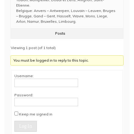
Etienne.
Belgique: Anvers – Antwerpen, Louvain – Leuven, Bruges
– Brugge, Gand – Gent, Hasselt, Wavre, Mons, Liege,
Arlon, Namur, Bruxelles, Limbourg.
Posts
Viewing 1 post (of 1 total)
You must be logged in to reply to this topic.
Username:
Password:
Keep me signed in
Log In