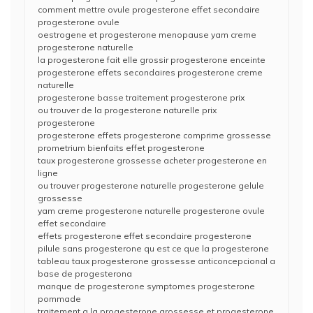
comment mettre ovule progesterone effet secondaire
progesterone ovule
oestrogene et progesterone menopause yam creme
progesterone naturelle
la progesterone fait elle grossir progesterone enceinte
progesterone effets secondaires progesterone creme
naturelle
progesterone basse traitement progesterone prix
ou trouver de la progesterone naturelle prix
progesterone
progesterone effets progesterone comprime grossesse
prometrium bienfaits effet progesterone
taux progesterone grossesse acheter progesterone en
ligne
ou trouver progesterone naturelle progesterone gelule
grossesse
yam creme progesterone naturelle progesterone ovule
effet secondaire
effets progesterone effet secondaire progesterone
pilule sans progesterone qu est ce que la progesterone
tableau taux progesterone grossesse anticoncepcional a
base de progesterona
manque de progesterone symptomes progesterone
pommade
traitement a la progesterone grossesse et progesterone