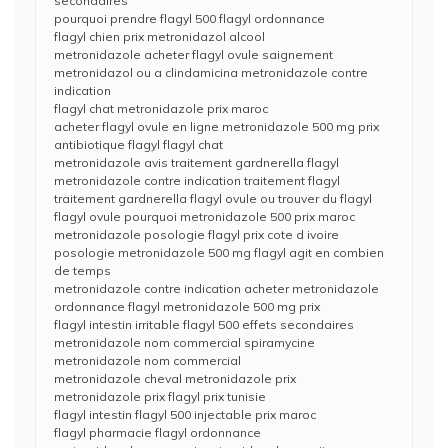
secondaires
pourquoi prendre flagyl 500 flagyl ordonnance
flagyl chien prix metronidazol alcool
metronidazole acheter flagyl ovule saignement
metronidazol ou a clindamicina metronidazole contre
indication
flagyl chat metronidazole prix maroc
acheter flagyl ovule en ligne metronidazole 500 mg prix
antibiotique flagyl flagyl chat
metronidazole avis traitement gardnerella flagyl
metronidazole contre indication traitement flagyl
traitement gardnerella flagyl ovule ou trouver du flagyl
flagyl ovule pourquoi metronidazole 500 prix maroc
metronidazole posologie flagyl prix cote d ivoire
posologie metronidazole 500 mg flagyl agit en combien
de temps
metronidazole contre indication acheter metronidazole
ordonnance flagyl metronidazole 500 mg prix
flagyl intestin irritable flagyl 500 effets secondaires
metronidazole nom commercial spiramycine
metronidazole nom commercial
metronidazole cheval metronidazole prix
metronidazole prix flagyl prix tunisie
flagyl intestin flagyl 500 injectable prix maroc
flagyl pharmacie flagyl ordonnance