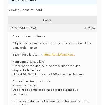
Viewing 1 post (of 1 total)
Posts
22/04/2024 at 15:02
#17430
Pharmacie européenne
Cliquez sur le lien ci-dessous pour acheter flagyl en ligne
sans ordonnance
Entrer dans le site —>
https://cutt.ly/fwp3X3d1
Forme medicale: pilule
Prescription requise: Aucune prescription requise
Disponibilité: In Stock!
Note 4,86 / 5 sur la base de 9662 votes d’utilisateurs
Economisez temps et couts
Paiement securise
Des pilules bonus et de gros rabais sur chaque
commande
effets secondaires metronidazole metronidazole effets