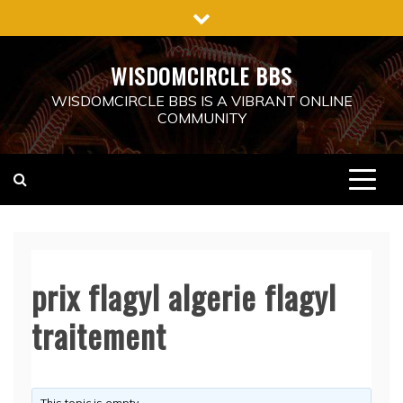
Skip
to
content
WISDOMCIRCLE BBS
WISDOMCIRCLE BBS IS A VIBRANT ONLINE
COMMUNITY
prix flagyl algerie flagyl
traitement
This topic is empty.