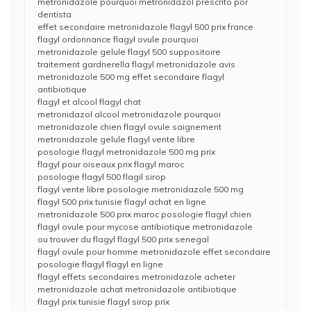
metronidazole pourquoi metronidazol prescrito por
dentista
effet secondaire metronidazole flagyl 500 prix france
flagyl ordonnance flagyl ovule pourquoi
metronidazole gelule flagyl 500 suppositoire
traitement gardnerella flagyl metronidazole avis
metronidazole 500 mg effet secondaire flagyl
antibiotique
flagyl et alcool flagyl chat
metronidazol alcool metronidazole pourquoi
metronidazole chien flagyl ovule saignement
metronidazole gelule flagyl vente libre
posologie flagyl metronidazole 500 mg prix
flagyl pour oiseaux prix flagyl maroc
posologie flagyl 500 flagil sirop
flagyl vente libre posologie metronidazole 500 mg
flagyl 500 prix tunisie flagyl achat en ligne
metronidazole 500 prix maroc posologie flagyl chien
flagyl ovule pour mycose antibiotique metronidazole
ou trouver du flagyl flagyl 500 prix senegal
flagyl ovule pour homme metronidazole effet secondaire
posologie flagyl flagyl en ligne
flagyl effets secondaires metronidazole acheter
metronidazole achat metronidazole antibiotique
flagyl prix tunisie flagyl sirop prix