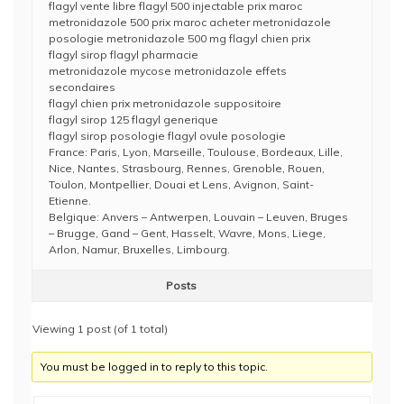
flagyl vente libre flagyl 500 injectable prix maroc
metronidazole 500 prix maroc acheter metronidazole
posologie metronidazole 500 mg flagyl chien prix
flagyl sirop flagyl pharmacie
metronidazole mycose metronidazole effets
secondaires
flagyl chien prix metronidazole suppositoire
flagyl sirop 125 flagyl generique
flagyl sirop posologie flagyl ovule posologie
France: Paris, Lyon, Marseille, Toulouse, Bordeaux, Lille,
Nice, Nantes, Strasbourg, Rennes, Grenoble, Rouen,
Toulon, Montpellier, Douai et Lens, Avignon, Saint-
Etienne.
Belgique: Anvers – Antwerpen, Louvain – Leuven, Bruges
– Brugge, Gand – Gent, Hasselt, Wavre, Mons, Liege,
Arlon, Namur, Bruxelles, Limbourg.
Posts
Viewing 1 post (of 1 total)
You must be logged in to reply to this topic.