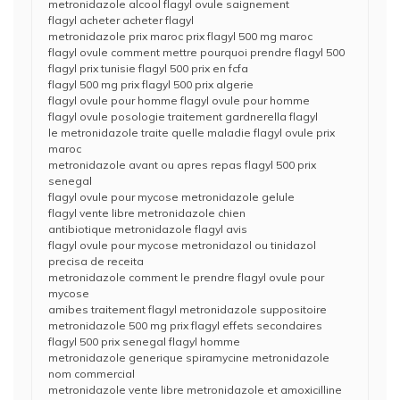
metronidazole alcool flagyl ovule saignement
flagyl acheter acheter flagyl
metronidazole prix maroc prix flagyl 500 mg maroc
flagyl ovule comment mettre pourquoi prendre flagyl 500
flagyl prix tunisie flagyl 500 prix en fcfa
flagyl 500 mg prix flagyl 500 prix algerie
flagyl ovule pour homme flagyl ovule pour homme
flagyl ovule posologie traitement gardnerella flagyl
le metronidazole traite quelle maladie flagyl ovule prix
maroc
metronidazole avant ou apres repas flagyl 500 prix
senegal
flagyl ovule pour mycose metronidazole gelule
flagyl vente libre metronidazole chien
antibiotique metronidazole flagyl avis
flagyl ovule pour mycose metronidazol ou tinidazol
precisa de receita
metronidazole comment le prendre flagyl ovule pour
mycose
amibes traitement flagyl metronidazole suppositoire
metronidazole 500 mg prix flagyl effets secondaires
flagyl 500 prix senegal flagyl homme
metronidazole generique spiramycine metronidazole
nom commercial
metronidazole vente libre metronidazole et amoxicilline