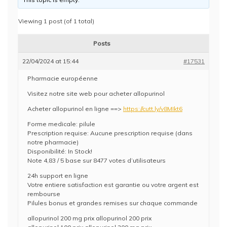
Viewing 1 post (of 1 total)
Posts
22/04/2024 at 15:44
#17531
Pharmacie européenne
Visitez notre site web pour acheter allopurinol
Acheter allopurinol en ligne ==>
https://cutt.ly/v8MIkt6
Forme medicale: pilule
Prescription requise: Aucune prescription requise (dans
notre pharmacie)
Disponibilité: In Stock!
Note 4,83 / 5 base sur 8477 votes d’utilisateurs
24h support en ligne
Votre entiere satisfaction est garantie ou votre argent est
rembourse
Pilules bonus et grandes remises sur chaque commande
allopurinol 200 mg prix allopurinol 200 prix