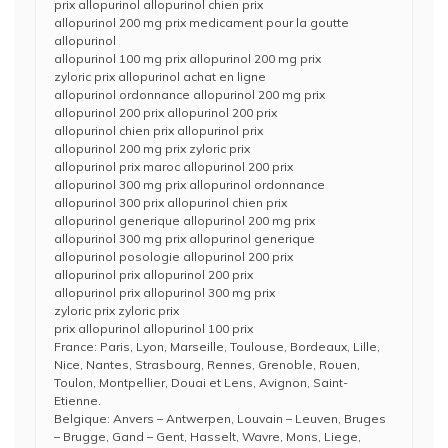
prix allopurinol allopurinol chien prix
allopurinol 200 mg prix medicament pour la goutte
allopurinol
allopurinol 100 mg prix allopurinol 200 mg prix
zyloric prix allopurinol achat en ligne
allopurinol ordonnance allopurinol 200 mg prix
allopurinol 200 prix allopurinol 200 prix
allopurinol chien prix allopurinol prix
allopurinol 200 mg prix zyloric prix
allopurinol prix maroc allopurinol 200 prix
allopurinol 300 mg prix allopurinol ordonnance
allopurinol 300 prix allopurinol chien prix
allopurinol generique allopurinol 200 mg prix
allopurinol 300 mg prix allopurinol generique
allopurinol posologie allopurinol 200 prix
allopurinol prix allopurinol 200 prix
allopurinol prix allopurinol 300 mg prix
zyloric prix zyloric prix
prix allopurinol allopurinol 100 prix
France: Paris, Lyon, Marseille, Toulouse, Bordeaux, Lille,
Nice, Nantes, Strasbourg, Rennes, Grenoble, Rouen,
Toulon, Montpellier, Douai et Lens, Avignon, Saint-
Etienne.
Belgique: Anvers – Antwerpen, Louvain – Leuven, Bruges
– Brugge, Gand – Gent, Hasselt, Wavre, Mons, Liege,