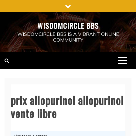
Skip
to
content
WISDOMCIRCLE BBS
WISDOMCIRCLE BBS IS A VIBRANT ONLINE
COMMUNITY
prix allopurinol allopurinol
vente libre
This topic is empty.