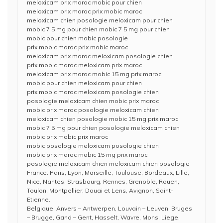
meloxicam prix maroc mobic pour chien
meloxicam prix maroc prix mobic maroc
meloxicam chien posologie meloxicam pour chien
mobic 7 5 mg pour chien mobic 7 5 mg pour chien
mobic pour chien mobic posologie
prix mobic maroc prix mobic maroc
meloxicam prix maroc meloxicam posologie chien
prix mobic maroc meloxicam prix maroc
meloxicam prix maroc mobic 15 mg prix maroc
mobic pour chien meloxicam pour chien
prix mobic maroc meloxicam posologie chien
posologie meloxicam chien mobic prix maroc
mobic prix maroc posologie meloxicam chien
meloxicam chien posologie mobic 15 mg prix maroc
mobic 7 5 mg pour chien posologie meloxicam chien
mobic prix mobic prix maroc
mobic posologie meloxicam posologie chien
mobic prix maroc mobic 15 mg prix maroc
posologie meloxicam chien meloxicam chien posologie
France: Paris, Lyon, Marseille, Toulouse, Bordeaux, Lille,
Nice, Nantes, Strasbourg, Rennes, Grenoble, Rouen,
Toulon, Montpellier, Douai et Lens, Avignon, Saint-
Etienne.
Belgique: Anvers – Antwerpen, Louvain – Leuven, Bruges
– Brugge, Gand – Gent, Hasselt, Wavre, Mons, Liege,