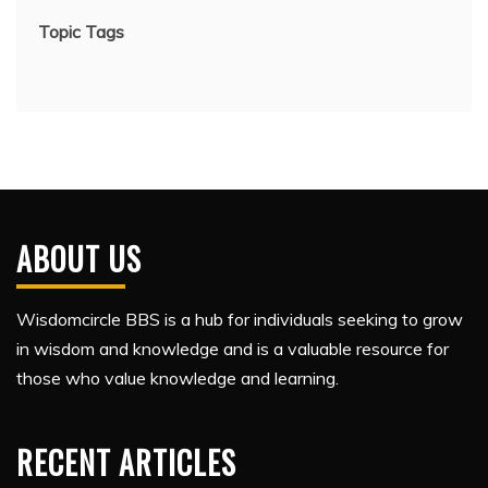
Topic Tags
ABOUT US
Wisdomcircle BBS is a hub for individuals seeking to grow
in wisdom and knowledge and is a valuable resource for
those who value knowledge and learning.
RECENT ARTICLES