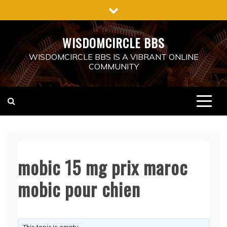
Skip
to
content
WISDOMCIRCLE BBS
WISDOMCIRCLE BBS IS A VIBRANT ONLINE
COMMUNITY
mobic 15 mg prix maroc
mobic pour chien
This topic is empty.