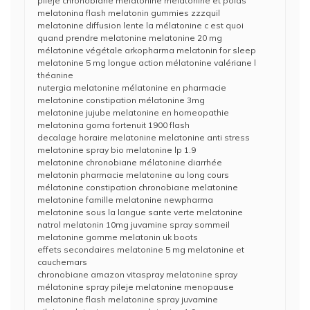
pileje chronobiane melatonine melatonine et poids
melatonina flash melatonin gummies zzzquil
melatonine diffusion lente la mélatonine c est quoi
quand prendre melatonine melatonine 20 mg
mélatonine végétale arkopharma melatonin for sleep
melatonine 5 mg longue action mélatonine valériane l
théanine
nutergia melatonine mélatonine en pharmacie
melatonine constipation mélatonine 3mg
melatonine jujube melatonine en homeopathie
melatonina goma fortenuit 1900 flash
decalage horaire melatonine melatonine anti stress
melatonine spray bio melatonine lp 1.9
melatonine chronobiane mélatonine diarrhée
melatonin pharmacie melatonine au long cours
mélatonine constipation chronobiane melatonine
melatonine famille melatonine newpharma
melatonine sous la langue sante verte melatonine
natrol melatonin 10mg juvamine spray sommeil
melatonine gomme melatonin uk boots
effets secondaires melatonine 5 mg melatonine et
cauchemars
chronobiane amazon vitaspray melatonine spray
mélatonine spray pileje melatonine menopause
melatonine flash melatonine spray juvamine