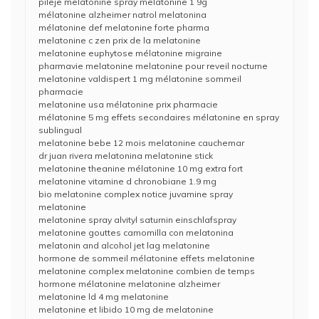
pileje melatonine spray melatonine 1 9g
mélatonine alzheimer natrol melatonina
mélatonine def melatonine forte pharma
melatonine c zen prix de la melatonine
melatonine euphytose mélatonine migraine
pharmavie melatonine melatonine pour reveil nocturne
melatonine valdispert 1 mg mélatonine sommeil
pharmacie
melatonine usa mélatonine prix pharmacie
mélatonine 5 mg effets secondaires mélatonine en spray
sublingual
melatonine bebe 12 mois melatonine cauchemar
dr juan rivera melatonina melatonine stick
melatonine theanine mélatonine 10 mg extra fort
melatonine vitamine d chronobiane 1.9 mg
bio melatonine complex notice juvamine spray
melatonine
melatonine spray alvityl saturnin einschlafspray
melatonine gouttes camomilla con melatonina
melatonin and alcohol jet lag melatonine
hormone de sommeil mélatonine effets melatonine
melatonine complex melatonine combien de temps
hormone mélatonine melatonine alzheimer
melatonine ld 4 mg melatonine
melatonine et libido 10 mg de melatonine