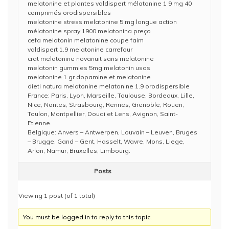
melatonine et plantes valdispert mélatonine 1 9 mg 40
comprimés orodispersibles
melatonine stress melatonine 5 mg longue action
mélatonine spray 1900 melatonina preço
cefa melatonin melatonine coupe faim
valdispert 1.9 melatonine carrefour
crat melatonine novanuit sans melatonine
melatonin gummies 5mg melatonin usos
melatonine 1 gr dopamine et melatonine
dieti natura melatonine melatonine 1.9 orodispersible
France: Paris, Lyon, Marseille, Toulouse, Bordeaux, Lille,
Nice, Nantes, Strasbourg, Rennes, Grenoble, Rouen,
Toulon, Montpellier, Douai et Lens, Avignon, Saint-
Etienne.
Belgique: Anvers – Antwerpen, Louvain – Leuven, Bruges
– Brugge, Gand – Gent, Hasselt, Wavre, Mons, Liege,
Arlon, Namur, Bruxelles, Limbourg.
Posts
Viewing 1 post (of 1 total)
You must be logged in to reply to this topic.