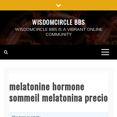
Skip
to
content
WISDOMCIRCLE BBS
WISDOMCIRCLE BBS IS A VIBRANT ONLINE
COMMUNITY
melatonine hormone
sommeil melatonina precio
This topic is empty.