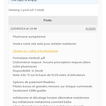
Viewing 1 post (of 1 total)
Posts
22/04/2024 at 19:46
#18090
Pharmacie européenne
Visitez notre site web pour acheter melatonin
Cliquez ici – Allez à la pharmacie
Formulaire medical: pill
Ordonnance requise: Aucune prescription requise (dans
notre pharmacie)
Disponibilité: In Stock!
Note 4,81 / 5 sur la base de 5129 votes d’utilisateurs
Options de paiement flexibles
Pilules bonus et grandes remises sur chaque commande
Seulement 100% qualite
mélatonine et décalage horaire alternative melatonine
bio mélatonine melatonine sommeil bebe