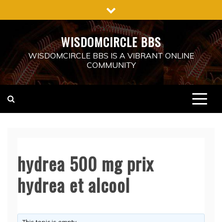
Skip
to
content
WISDOMCIRCLE BBS
WISDOMCIRCLE BBS IS A VIBRANT ONLINE
COMMUNITY
hydrea 500 mg prix
hydrea et alcool
This topic is empty.