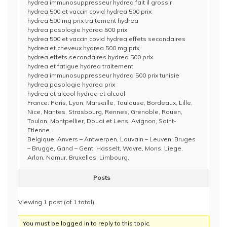
hydrea immunosuppresseur hydrea fait il grossir
hydrea 500 et vaccin covid hydrea 500 prix
hydrea 500 mg prix traitement hydrea
hydrea posologie hydrea 500 prix
hydrea 500 et vaccin covid hydrea effets secondaires
hydrea et cheveux hydrea 500 mg prix
hydrea effets secondaires hydrea 500 prix
hydrea et fatigue hydrea traitement
hydrea immunosuppresseur hydrea 500 prix tunisie
hydrea posologie hydrea prix
hydrea et alcool hydrea et alcool
France: Paris, Lyon, Marseille, Toulouse, Bordeaux, Lille,
Nice, Nantes, Strasbourg, Rennes, Grenoble, Rouen,
Toulon, Montpellier, Douai et Lens, Avignon, Saint-
Etienne.
Belgique: Anvers – Antwerpen, Louvain – Leuven, Bruges
– Brugge, Gand – Gent, Hasselt, Wavre, Mons, Liege,
Arlon, Namur, Bruxelles, Limbourg.
Posts
Viewing 1 post (of 1 total)
You must be logged in to reply to this topic.