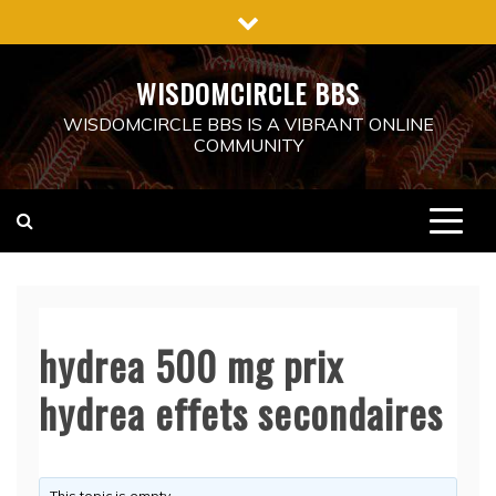
Skip
to
content
WISDOMCIRCLE BBS
WISDOMCIRCLE BBS IS A VIBRANT ONLINE
COMMUNITY
hydrea 500 mg prix
hydrea effets secondaires
This topic is empty.