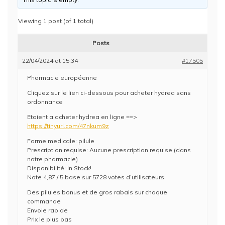
Viewing 1 post (of 1 total)
Posts
22/04/2024 at 15:34
#17505
Pharmacie européenne
Cliquez sur le lien ci-dessous pour acheter hydrea sans
ordonnance
Etaient a acheter hydrea en ligne ==>
https://tinyurl.com/47nkum9z
Forme medicale: pilule
Prescription requise: Aucune prescription requise (dans
notre pharmacie)
Disponibilité: In Stock!
Note 4,87 / 5 base sur 5728 votes d’utilisateurs
Des pilules bonus et de gros rabais sur chaque
commande
Envoie rapide
Prix le plus bas