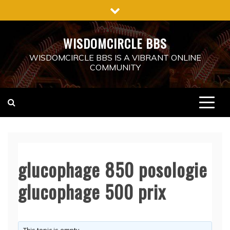
Skip
to
content
WISDOMCIRCLE BBS
WISDOMCIRCLE BBS IS A VIBRANT ONLINE
COMMUNITY
glucophage 850 posologie
glucophage 500 prix
This topic is empty.