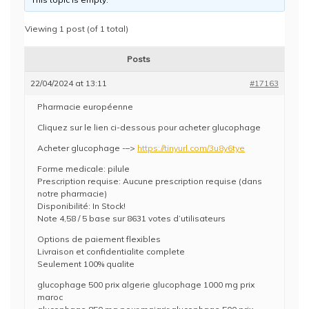
Viewing 1 post (of 1 total)
Posts
22/04/2024 at 13:11
#17163
Pharmacie européenne
Cliquez sur le lien ci-dessous pour acheter glucophage
Acheter glucophage -–>
https://tinyurl.com/3u8y6tye
Forme medicale: pilule
Prescription requise: Aucune prescription requise (dans
notre pharmacie)
Disponibilité: In Stock!
Note 4,58 / 5 base sur 8631 votes d’utilisateurs
Options de paiement flexibles
Livraison et confidentialite complete
Seulement 100% qualite
glucophage 500 prix algerie glucophage 1000 mg prix
maroc