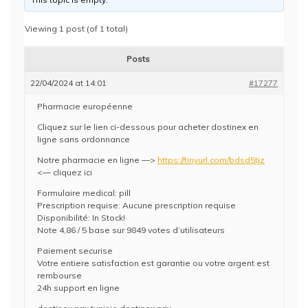
Viewing 1 post (of 1 total)
Posts
22/04/2024 at 14:01
#17277
Pharmacie européenne
Cliquez sur le lien ci-dessous pour acheter dostinex en
ligne sans ordonnance
Notre pharmacie en ligne —>
https://tinyurl.com/bdsd5tjz
<— cliquez ici
Formulaire medical: pill
Prescription requise: Aucune prescription requise
Disponibilité: In Stock!
Note 4,86 / 5 base sur 9849 votes d’utilisateurs
Paiement securise
Votre entiere satisfaction est garantie ou votre argent est
rembourse
24h support en ligne