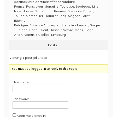
dostinex avis dostinex effet secondaire
France: Paris, Lyon, Marseille, Toulouse, Bordeaux, Lille,
Nice, Nantes, Strasbourg, Rennes, Grenoble, Rouen,
Toulon, Montpellier, Douai et Lens, Avignon, Saint-
Etienne.
Belgique: Anvers – Antwerpen, Louvain – Leuven, Bruges
– Brugge, Gand – Gent, Hasselt, Wavre, Mons, Liege,
Arlon, Namur, Bruxelles, Limbourg.
Posts
Viewing 1 post (of 1 total)
You must be logged in to reply to this topic.
Username:
Password:
Keep me signed in