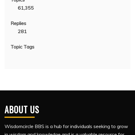
61,355
Replies
281
Topic Tags
ABOUT US
Wisdomcircle BBS is a hub for individuals seeking to grow
in wisdom and knowledge and is a valuable resource for