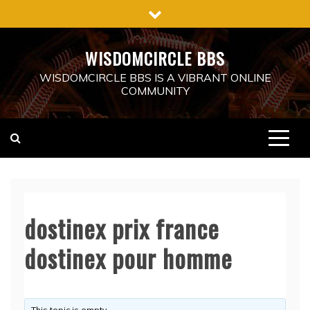
Skip
to
content
WISDOMCIRCLE BBS
WISDOMCIRCLE BBS IS A VIBRANT ONLINE
COMMUNITY
dostinex prix france
dostinex pour homme
This topic is empty.