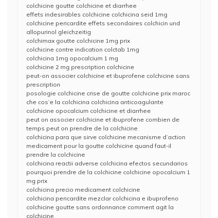
colchicine goutte colchicine et diarrhee
effets indesirables colchicine colchicina seid 1mg
colchicine pericardite effets secondaires colchicin und
allopurinol gleichzeitig
colchimax goutte colchicine 1mg prix
colchicine contre indication colctab 1mg
colchicina 1mg opocalcium 1 mg
colchicine 2 mg prescription colchicine
peut-on associer colchicine et ibuprofene colchicine sans
prescription
posologie colchicine crise de goutte colchicine prix maroc
che cos’e la colchicina colchicina anticoagulante
colchicine opocalcium colchicine et diarrhee
peut on associer colchicine et ibuprofene combien de
temps peut on prendre de la colchicine
colchicina para que sirve colchicine mecanisme d’action
medicament pour la goutte colchicine quand faut-il
prendre la colchicine
colchicina reactii adverse colchicina efectos secundarios
pourquoi prendre de la colchicine colchicine opocalcium 1
mg prix
colchicina precio medicament colchicine
colchicina pericardite mezclar colchicina e ibuprofeno
colchicine goutte sans ordonnance comment agit la
colchicine