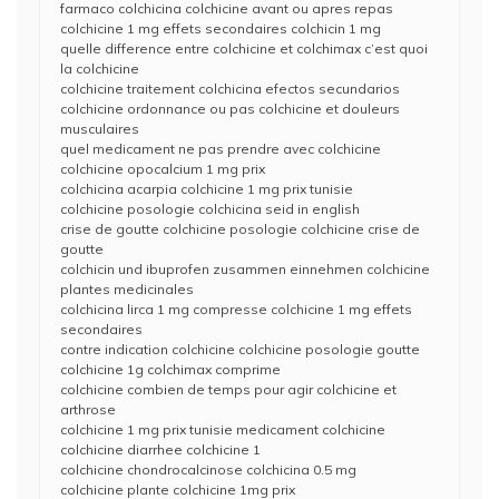
farmaco colchicina colchicine avant ou apres repas
colchicine 1 mg effets secondaires colchicin 1 mg
quelle difference entre colchicine et colchimax c’est quoi
la colchicine
colchicine traitement colchicina efectos secundarios
colchicine ordonnance ou pas colchicine et douleurs
musculaires
quel medicament ne pas prendre avec colchicine
colchicine opocalcium 1 mg prix
colchicina acarpia colchicine 1 mg prix tunisie
colchicine posologie colchicina seid in english
crise de goutte colchicine posologie colchicine crise de
goutte
colchicin und ibuprofen zusammen einnehmen colchicine
plantes medicinales
colchicina lirca 1 mg compresse colchicine 1 mg effets
secondaires
contre indication colchicine colchicine posologie goutte
colchicine 1g colchimax comprime
colchicine combien de temps pour agir colchicine et
arthrose
colchicine 1 mg prix tunisie medicament colchicine
colchicine diarrhee colchicine 1
colchicine chondrocalcinose colchicina 0.5 mg
colchicine plante colchicine 1mg prix