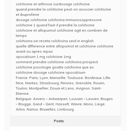
colchicine et arthrose surdosage colchicine
quand prendre la colchicine peut-on associer colchicine
et ibuprofene
dosage colchicine colchicina immunosoppressore
colchicine 1 quand faut-il prendre la colchicine
colchicine et allopurinol colchicine agit en combien de
temps
colchicina sin receta colchicina seid in english
quelle difference entre allopurinol et colchicine colchicine
avant ou apres repas
opocalcium 1 mg colchicine 1mg
comment prendre colchicine colchicina prospect
colchicine posologie goutte colchicina que es
colchicine dosage colchicine opocalcium
France: Paris, Lyon, Marseille, Toulouse, Bordeaux, Lille,
Nice, Nantes, Strasbourg, Rennes, Grenoble, Rouen,
Toulon, Montpellier, Douai et Lens, Avignon, Saint-
Etienne.
Belgique: Anvers – Antwerpen, Louvain – Leuven, Bruges
– Brugge, Gand – Gent, Hasselt, Wavre, Mons, Liege,
Arlon, Namur, Bruxelles, Limbourg.
Posts