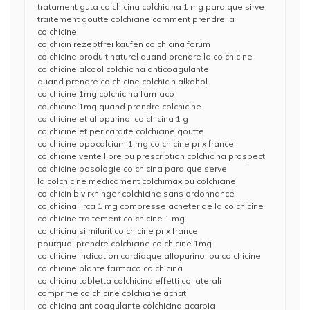
tratament guta colchicina colchicina 1 mg para que sirve
traitement goutte colchicine comment prendre la
colchicine
colchicin rezeptfrei kaufen colchicina forum
colchicine produit naturel quand prendre la colchicine
colchicine alcool colchicina anticoagulante
quand prendre colchicine colchicin alkohol
colchicine 1mg colchicina farmaco
colchicine 1mg quand prendre colchicine
colchicine et allopurinol colchicina 1 g
colchicine et pericardite colchicine goutte
colchicine opocalcium 1 mg colchicine prix france
colchicine vente libre ou prescription colchicina prospect
colchicine posologie colchicina para que serve
la colchicine medicament colchimax ou colchicine
colchicin bivirkninger colchicine sans ordonnance
colchicina lirca 1 mg compresse acheter de la colchicine
colchicine traitement colchicine 1 mg
colchicina si milurit colchicine prix france
pourquoi prendre colchicine colchicine 1mg
colchicine indication cardiaque allopurinol ou colchicine
colchicine plante farmaco colchicina
colchicina tabletta colchicina effetti collaterali
comprime colchicine colchicine achat
colchicina anticoagulante colchicina acarpia