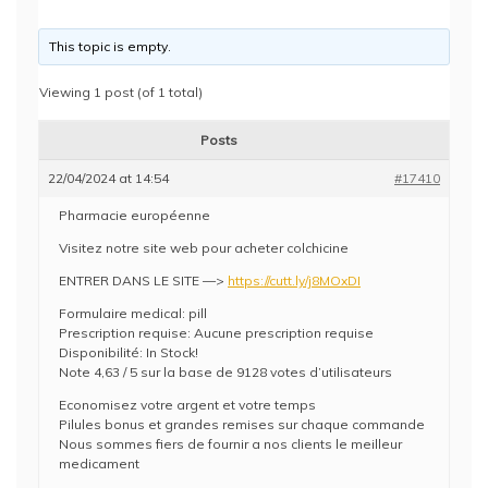
This topic is empty.
Viewing 1 post (of 1 total)
Posts
22/04/2024 at 14:54
#17410
Pharmacie européenne
Visitez notre site web pour acheter colchicine
ENTRER DANS LE SITE —>
https://cutt.ly/j8MOxDI
Formulaire medical: pill
Prescription requise: Aucune prescription requise
Disponibilité: In Stock!
Note 4,63 / 5 sur la base de 9128 votes d’utilisateurs
Economisez votre argent et votre temps
Pilules bonus et grandes remises sur chaque commande
Nous sommes fiers de fournir a nos clients le meilleur
medicament