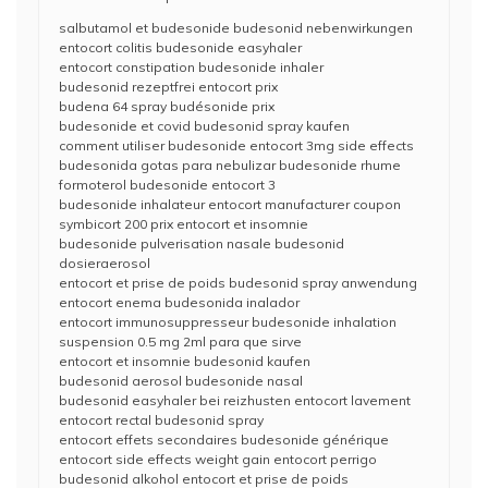
salbutamol et budesonide budesonid nebenwirkungen
entocort colitis budesonide easyhaler
entocort constipation budesonide inhaler
budesonid rezeptfrei entocort prix
budena 64 spray budésonide prix
budesonide et covid budesonid spray kaufen
comment utiliser budesonide entocort 3mg side effects
budesonida gotas para nebulizar budesonide rhume
formoterol budesonide entocort 3
budesonide inhalateur entocort manufacturer coupon
symbicort 200 prix entocort et insomnie
budesonide pulverisation nasale budesonid
dosieraerosol
entocort et prise de poids budesonid spray anwendung
entocort enema budesonida inalador
entocort immunosuppresseur budesonide inhalation
suspension 0.5 mg 2ml para que sirve
entocort et insomnie budesonid kaufen
budesonid aerosol budesonide nasal
budesonid easyhaler bei reizhusten entocort lavement
entocort rectal budesonid spray
entocort effets secondaires budesonide générique
entocort side effects weight gain entocort perrigo
budesonid alkohol entocort et prise de poids