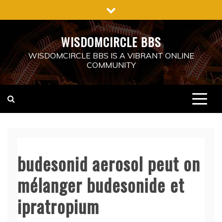
Skip
to
content
WISDOMCIRCLE BBS
WISDOMCIRCLE BBS IS A VIBRANT ONLINE
COMMUNITY
budesonid aerosol peut on
mélanger budesonide et
ipratropium