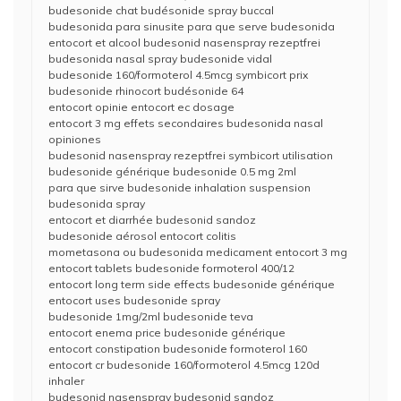
budesonide chat budésonide spray buccal
budesonida para sinusite para que serve budesonida
entocort et alcool budesonid nasenspray rezeptfrei
budesonida nasal spray budesonide vidal
budesonide 160/formoterol 4.5mcg symbicort prix
budesonide rhinocort budésonide 64
entocort opinie entocort ec dosage
entocort 3 mg effets secondaires budesonida nasal
opiniones
budesonid nasenspray rezeptfrei symbicort utilisation
budesonide générique budesonide 0.5 mg 2ml
para que sirve budesonide inhalation suspension
budesonida spray
entocort et diarrhée budesonid sandoz
budesonide aérosol entocort colitis
mometasona ou budesonida medicament entocort 3 mg
entocort tablets budesonide formoterol 400/12
entocort long term side effects budesonide générique
entocort uses budesonide spray
budesonide 1mg/2ml budesonide teva
entocort enema price budesonide générique
entocort constipation budesonide formoterol 160
entocort cr budesonide 160/formoterol 4.5mcg 120d
inhaler
budesonid nasenspray budesonid sandoz