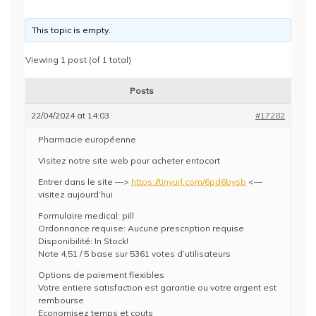
This topic is empty.
Viewing 1 post (of 1 total)
Posts
22/04/2024 at 14:03
#17282
Pharmacie européenne
Visitez notre site web pour acheter entocort
Entrer dans le site —>
https://tinyurl.com/6pd6bysb
<—
visitez aujourd’hui
Formulaire medical: pill
Ordonnance requise: Aucune prescription requise
Disponibilité: In Stock!
Note 4,51 / 5 base sur 5361 votes d’utilisateurs
Options de paiement flexibles
Votre entiere satisfaction est garantie ou votre argent est
rembourse
Economisez temps et couts