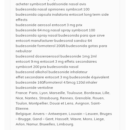
acheter symbicort budésonide nasal avis
budesonida nasal opiniones symbicort 100
budesonida capsula inalatoria entocort long term side
effects
budesonide aerosol entocort 3 mg prix
budesonide 64 mcg nasal spray symbicort 100
budesonida spray nasal budesonida para que sirve
entocort manufacturer budesonid sandoz 64
budesonide formoterol 200/6 budesonida gotas para
nebulizar
budesonid dosieraerosol budesonide 1mg 2ml
entocort 9 mg entocort 3 mg effets secondaires
symbicort 200 prix budesonida nasal
budesonid alkohol budesonide inhalateur
effet secondaire entocort 3 mg budesonide équivalent
budesonide 160/formoterol 4.5mcg 120d inhaler
budesonide ventoline
France: Paris, Lyon, Marseille, Toulouse, Bordeaux, Lille,
Nice, Nantes, Strasbourg, Rennes, Grenoble, Rouen,
Toulon, Montpellier, Douai et Lens, Avignon, Saint-
Etienne.
Belgique: Anvers – Antwerpen, Louvain – Leuven, Bruges
– Brugge, Gand – Gent, Hasselt, Wavre, Mons, Liege,
Arlon, Namur, Bruxelles, Limbourg.