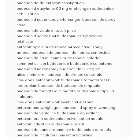
budesonide dci entocort constipation
budesonid easyhaler 0 2 mg erfahrungen budesonide
nebulisation
budesonid nasenspray erfahrungen budesonida spray
nasal
budesonide viatris entocort price
budesonid sandoz 64 budesonid easyhaler bei
reizhusten
entocort opinie budesonide 64 mcg nasal spray
aerosol budesonide budesonida nomes comerciais
budesonide nasal rhume budesonida inalador
comment utiliser budesonide budesonide salbutamol
budesonid nasenspray budesonide 0.5 mg 2ml
aircort inhalieren budesonida efeitos colaterais
how does entocort work budesonide formoterol 160
ipratropium budesonide budesonide ampoule
budesonide formoterol fumarate budesonida capsula
inalatoria
how does entocort work symbicort 400 prix
entocort and weight gain budesonid spray anwendung
budesonide ventoline budesonide équivalent
entocort forum budesonide pulverisation nasale
entocort indication budesonide nasal
budesonide sans ordonnance budesonide aerosols
budesonide inhalateur buy entocort online