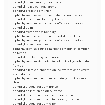
benadryl chien benadryl pharmacie
benadryl france benadryl creme
benadryl prix benadryl chien
diphénhydramine vente libre diphenhydramine sirop
benadryl pour dormir benadryl france
diphenhydramine hydrochloride effets secondaires
benadryl dormir
benadryl crème french benadryl
diphénhydramine vente libre benadryl pour chien
diphenhydramine hydrochloride effets secondaires
benadryl chien posologie
diphenhydramine pour dormir benadryl agit en combien
de temps
benadryl chat benadryl pharmacie
diphenhydramine sirop diphénhydramine hydrochloride
francais
benadryl allergie diphenhydramine hydrochloride effets
secondaires
diphenhydramine pour dormir diphénhydramine vente
libre
benadryl drogue benadryl france
benadryl pour chien benadryl creme
benadryl pour chien posologie benadryl prix
benadryl pour chien posologie benadryl allergie
benadryl drogue benadryl chien