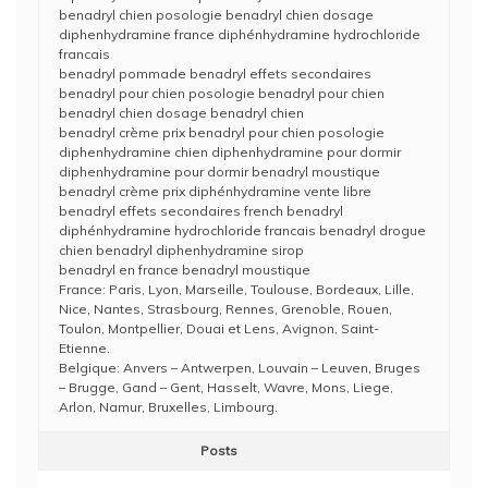
benadryl chien posologie benadryl chien dosage
diphenhydramine france diphénhydramine hydrochloride
francais
benadryl pommade benadryl effets secondaires
benadryl pour chien posologie benadryl pour chien
benadryl chien dosage benadryl chien
benadryl crème prix benadryl pour chien posologie
diphenhydramine chien diphenhydramine pour dormir
diphenhydramine pour dormir benadryl moustique
benadryl crème prix diphénhydramine vente libre
benadryl effets secondaires french benadryl
diphénhydramine hydrochloride francais benadryl drogue
chien benadryl diphenhydramine sirop
benadryl en france benadryl moustique
France: Paris, Lyon, Marseille, Toulouse, Bordeaux, Lille,
Nice, Nantes, Strasbourg, Rennes, Grenoble, Rouen,
Toulon, Montpellier, Douai et Lens, Avignon, Saint-
Etienne.
Belgique: Anvers – Antwerpen, Louvain – Leuven, Bruges
– Brugge, Gand – Gent, Hasselt, Wavre, Mons, Liege,
Arlon, Namur, Bruxelles, Limbourg.
Posts