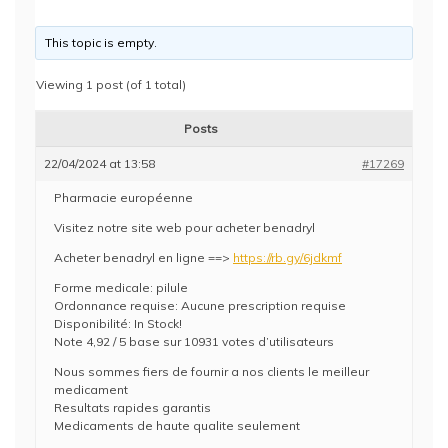
This topic is empty.
Viewing 1 post (of 1 total)
Posts
22/04/2024 at 13:58
#17269
Pharmacie européenne
Visitez notre site web pour acheter benadryl
Acheter benadryl en ligne ==>
https://rb.gy/6jdkmf
Forme medicale: pilule
Ordonnance requise: Aucune prescription requise
Disponibilité: In Stock!
Note 4,92 / 5 base sur 10931 votes d’utilisateurs
Nous sommes fiers de fournir a nos clients le meilleur
medicament
Resultats rapides garantis
Medicaments de haute qualite seulement