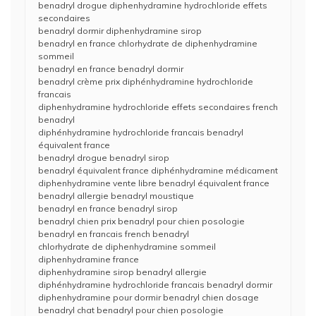
benadryl drogue diphenhydramine hydrochloride effets
secondaires
benadryl dormir diphenhydramine sirop
benadryl en france chlorhydrate de diphenhydramine
sommeil
benadryl en france benadryl dormir
benadryl crème prix diphénhydramine hydrochloride
francais
diphenhydramine hydrochloride effets secondaires french
benadryl
diphénhydramine hydrochloride francais benadryl
équivalent france
benadryl drogue benadryl sirop
benadryl équivalent france diphénhydramine médicament
diphenhydramine vente libre benadryl équivalent france
benadryl allergie benadryl moustique
benadryl en france benadryl sirop
benadryl chien prix benadryl pour chien posologie
benadryl en francais french benadryl
chlorhydrate de diphenhydramine sommeil
diphenhydramine france
diphenhydramine sirop benadryl allergie
diphénhydramine hydrochloride francais benadryl dormir
diphenhydramine pour dormir benadryl chien dosage
benadryl chat benadryl pour chien posologie