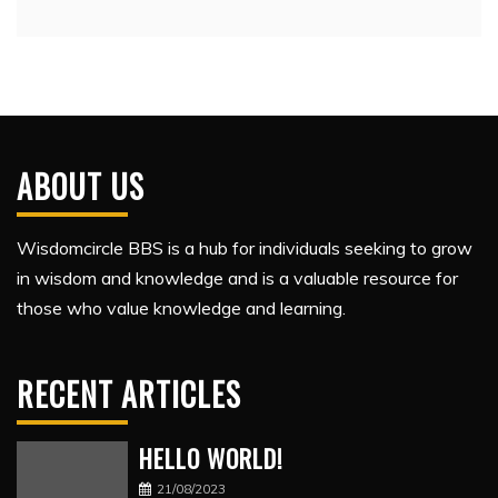
ABOUT US
Wisdomcircle BBS is a hub for individuals seeking to grow
in wisdom and knowledge and is a valuable resource for
those who value knowledge and learning.
RECENT ARTICLES
HELLO WORLD!
21/08/2023