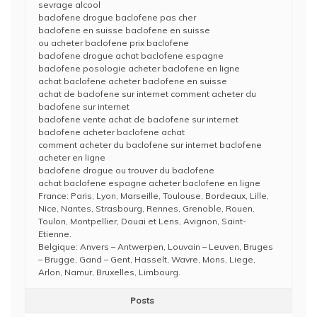
sevrage alcool
baclofene drogue baclofene pas cher
baclofene en suisse baclofene en suisse
ou acheter baclofene prix baclofene
baclofene drogue achat baclofene espagne
baclofene posologie acheter baclofene en ligne
achat baclofene acheter baclofene en suisse
achat de baclofene sur internet comment acheter du
baclofene sur internet
baclofene vente achat de baclofene sur internet
baclofene acheter baclofene achat
comment acheter du baclofene sur internet baclofene
acheter en ligne
baclofene drogue ou trouver du baclofene
achat baclofene espagne acheter baclofene en ligne
France: Paris, Lyon, Marseille, Toulouse, Bordeaux, Lille,
Nice, Nantes, Strasbourg, Rennes, Grenoble, Rouen,
Toulon, Montpellier, Douai et Lens, Avignon, Saint-
Etienne.
Belgique: Anvers – Antwerpen, Louvain – Leuven, Bruges
– Brugge, Gand – Gent, Hasselt, Wavre, Mons, Liege,
Arlon, Namur, Bruxelles, Limbourg.
Posts