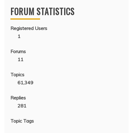
FORUM STATISTICS
Registered Users
1
Forums
11
Topics
61,349
Replies
281
Topic Tags