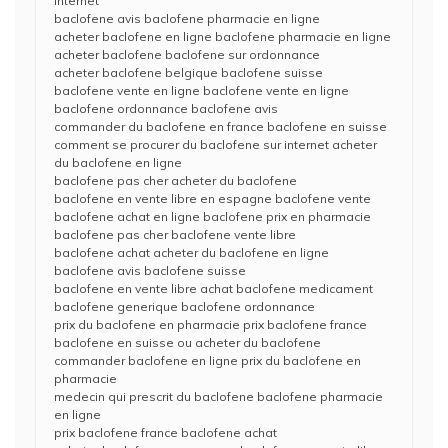
internet
baclofene avis baclofene pharmacie en ligne
acheter baclofene en ligne baclofene pharmacie en ligne
acheter baclofene baclofene sur ordonnance
acheter baclofene belgique baclofene suisse
baclofene vente en ligne baclofene vente en ligne
baclofene ordonnance baclofene avis
commander du baclofene en france baclofene en suisse
comment se procurer du baclofene sur internet acheter
du baclofene en ligne
baclofene pas cher acheter du baclofene
baclofene en vente libre en espagne baclofene vente
baclofene achat en ligne baclofene prix en pharmacie
baclofene pas cher baclofene vente libre
baclofene achat acheter du baclofene en ligne
baclofene avis baclofene suisse
baclofene en vente libre achat baclofene medicament
baclofene generique baclofene ordonnance
prix du baclofene en pharmacie prix baclofene france
baclofene en suisse ou acheter du baclofene
commander baclofene en ligne prix du baclofene en
pharmacie
medecin qui prescrit du baclofene baclofene pharmacie
en ligne
prix baclofene france baclofene achat