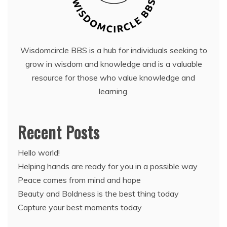
Wisdomcircle BBS is a hub for individuals seeking to
grow in wisdom and knowledge and is a valuable
resource for those who value knowledge and
learning.
Recent Posts
Hello world!
Helping hands are ready for you in a possible way
Peace comes from mind and hope
Beauty and Boldness is the best thing today
Capture your best moments today