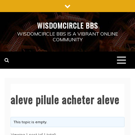
Skip
to
content
WISDOMCIRCLE BBS
WISDOMCIRCLE BBS IS A VIBRANT ONLINE
COMMUNITY
aleve pilule acheter aleve
This topic is empty.
Viewing 1 post (of 1 total)