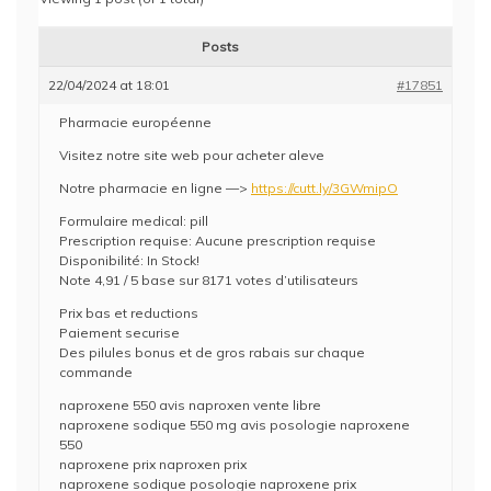
Posts
22/04/2024 at 18:01
#17851
Pharmacie européenne
Visitez notre site web pour acheter aleve
Notre pharmacie en ligne —>
https://cutt.ly/3GWmipO
Formulaire medical: pill
Prescription requise: Aucune prescription requise
Disponibilité: In Stock!
Note 4,91 / 5 base sur 8171 votes d’utilisateurs
Prix bas et reductions
Paiement securise
Des pilules bonus et de gros rabais sur chaque
commande
naproxene 550 avis naproxen vente libre
naproxene sodique 550 mg avis posologie naproxene
550
naproxene prix naproxen prix
naproxene sodique posologie naproxene prix