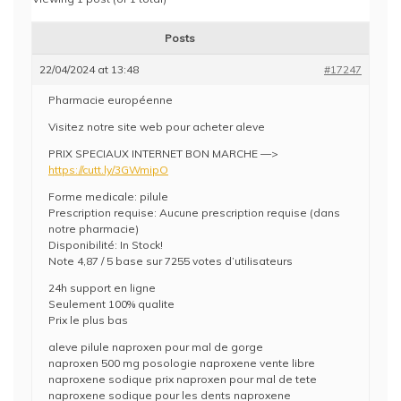
Posts
22/04/2024 at 13:48
#17247
Pharmacie européenne
Visitez notre site web pour acheter aleve
PRIX SPECIAUX INTERNET BON MARCHE —>
https://cutt.ly/3GWmipO
Forme medicale: pilule
Prescription requise: Aucune prescription requise (dans
notre pharmacie)
Disponibilité: In Stock!
Note 4,87 / 5 base sur 7255 votes d’utilisateurs
24h support en ligne
Seulement 100% qualite
Prix le plus bas
aleve pilule naproxen pour mal de gorge
naproxen 500 mg posologie naproxene vente libre
naproxene sodique prix naproxen pour mal de tete
naproxene sodique pour les dents naproxene