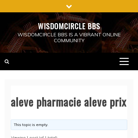
Skip
to
content
WISDOMCIRCLE BBS
WISDOMCIRCLE BBS IS A VIBRANT ONLINE
COMMUNITY
aleve pharmacie aleve prix
This topic is empty.
Viewing 1 post (of 1 total)