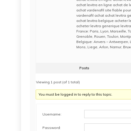
achat levitra en ligne achat de l
achat vardenafil site fiable pour
vardenafil achat achat levitra 
achat levitra belgique acheter le
acheter levitra generique levitr
France: Paris, Lyon, Marseille, 
Grenoble, Rouen, Toulon, Montpe
Belgique: Anvers – Antwerpen, 
Mons, Liege, Arlon, Namur, Brux
Posts
Viewing 1 post (of 1 total)
You must be logged in to reply to this topic.
Username:
Password: