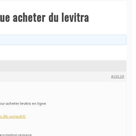
ue acheter du levitra
#18129
ur acheter levitra en ligne
s://rb.gy/vjxdc5
scription requise