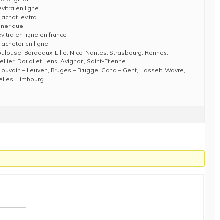
evitra en ligne
 achat levitra
generique
vitra en ligne en france
a acheter en ligne
Toulouse, Bordeaux, Lille, Nice, Nantes, Strasbourg, Rennes,
llier, Douai et Lens, Avignon, Saint-Etienne.
Louvain – Leuven, Bruges – Brugge, Gand – Gent, Hasselt, Wavre,
elles, Limbourg.