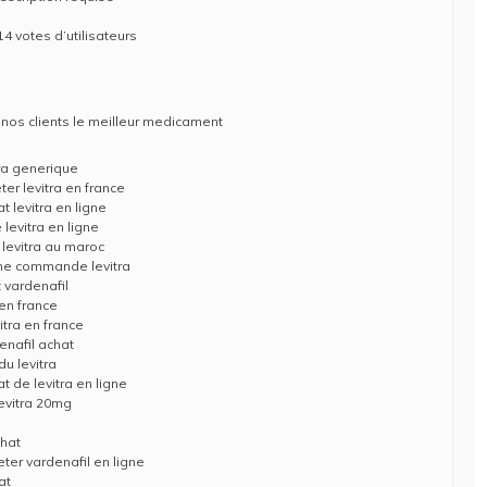
14 votes d’utilisateurs
nos clients le meilleur medicament
tra generique
ter levitra en france
t levitra en ligne
 levitra en ligne
 levitra au maroc
gne commande levitra
t vardenafil
 en france
itra en france
enafil achat
du levitra
t de levitra en ligne
levitra 20mg
chat
eter vardenafil en ligne
at