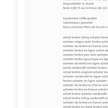
Disponibilité: In Stock!
Note 4,90 / 5 sur la base de 121
Seulement 100% qualite
Satisfaction garantie
Nous sommes fiers de fournir a 
achat levitra 20mg acheter levi
acheter viagra cialis levitra ache
acheter du levitra en france acha
acheter levitra en ligne achat de
acheter levitra pas cher acheter
acheter levitra generique en li
acheter du levitra en ligne acha
achat vardenafil acheter levitra
achat levitra original acheter lev
acheter vardenafil en ligne vard
levitra acheter en ligne acheter 
acheter du levitra en france acha
acheter levitra en france achat 
achat levitra acheter vardenafil
achat levitra 20mg vardenafil a
acheter du levitra en france ach
achat levitra en ligne levitra ach