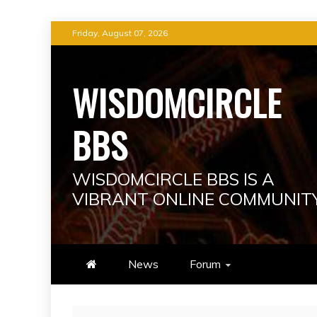
Skip
Friday, August 07, 2026
to
content
WISDOMCIRCLE
BBS
WISDOMCIRCLE BBS IS A
VIBRANT ONLINE COMMUNIT
News
Forum