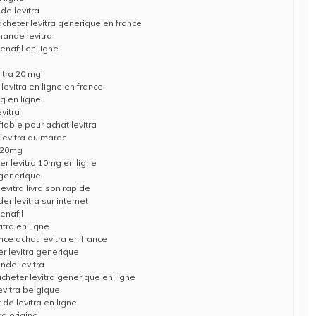
de levitra
acheter levitra generique en france
mande levitra
nafil en ligne
vitra 20 mg
levitra en ligne en france
mg en ligne
vitra
 fiable pour achat levitra
 levitra au maroc
a 20mg
er levitra 10mg en ligne
 generique
levitra livraison rapide
r levitra sur internet
enafil
itra en ligne
nce achat levitra en france
er levitra generique
nde levitra
acheter levitra generique en ligne
evitra belgique
 de levitra en ligne
ra original