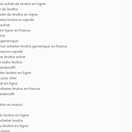
ne achat de levitra en ligne
 du levitra
ter du levitra en ligne
vitra livraison rapide
 achat
 en ligne en france
tra
a generique
ance acheter levitra generique en france
ivraison rapide
ne levitra achat
cialis levitra
vardenafil
er levitra en ligne
a pas cher
at en ligne
acheter levitra en france
ardenafil
vitra au maroc
u levitra en ligne
cheter levitra
 levitra en ligne
n ligne