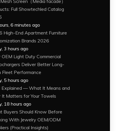
 Mesh Screen（Media facade）
ucts: Full Showtechled Catalog
6
ours, 6 minutes ago
6 High-End Apartment Furniture
omization Brands 2026
y, 3 hours ago
OEM Light Duty Commercial
ochargers Deliver Better Long-
 Fleet Performance
y, 5 hours ago
Explained — What It Means and
It Matters for Your Towels
y, 18 hours ago
 Buyers Should Know Before
king With Jewelry OEM/ODM
iers (Practical Insights)