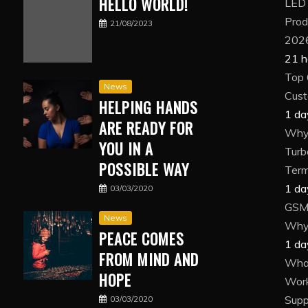
HELLO WORLD!
LED
Prod
21/08/2023
202
21 h
Top 
News
Cust
HELPING HANDS
1 da
ARE READY FOR
Why 
YOU IN A
Turb
POSSIBLE WAY
Term
1 da
03/03/2020
GSM 
News
Why 
PEACE COMES
1 da
FROM MIND AND
What
HOPE
Wor
Suppl
03/03/2020