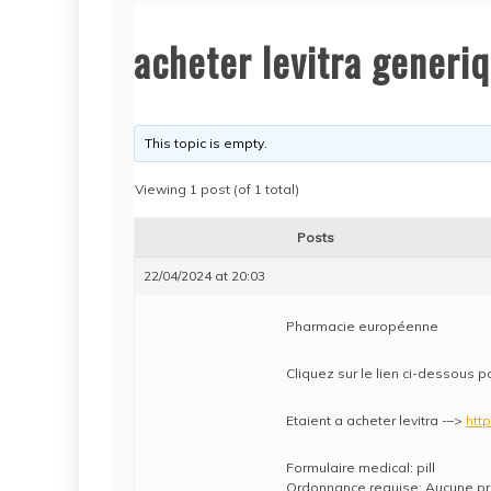
acheter levitra generiq
This topic is empty.
Viewing 1 post (of 1 total)
Posts
22/04/2024 at 20:03
Pharmacie européenne
Cliquez sur le lien ci-dessous po
Etaient a acheter levitra -–>
http
Formulaire medical: pill
Ordonnance requise: Aucune pre