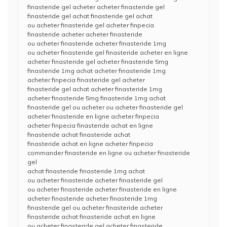
finasteride gel acheter acheter finasteride gel
finasteride gel achat finasteride gel achat
ou acheter finasteride gel acheter finpecia
finasteride acheter acheter finasteride
ou acheter finasteride acheter finasteride 1mg
ou acheter finasteride gel finasteride acheter en ligne
acheter finasteride gel acheter finasteride 5mg
finasteride 1mg achat acheter finasteride 1mg
acheter finpecia finasteride gel acheter
finasteride gel achat acheter finasteride 1mg
acheter finasteride 5mg finasteride 1mg achat
finasteride gel ou acheter ou acheter finasteride gel
acheter finasteride en ligne acheter finpecia
acheter finpecia finasteride achat en ligne
finasteride achat finasteride achat
finasteride achat en ligne acheter finpecia
commander finasteride en ligne ou acheter finasteride
gel
achat finasteride finasteride 1mg achat
ou acheter finasteride acheter finasteride gel
ou acheter finasteride acheter finasteride en ligne
acheter finasteride acheter finasteride 1mg
finasteride gel ou acheter finasteride acheter
finasteride achat finasteride achat en ligne
ou acheter finasteride gel acheter finasteride