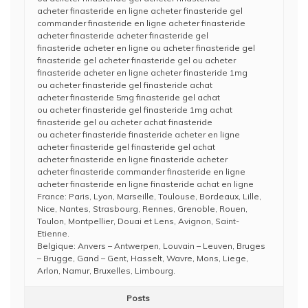
acheter finasteride en ligne acheter finasteride gel
commander finasteride en ligne acheter finasteride
acheter finasteride acheter finasteride gel
finasteride acheter en ligne ou acheter finasteride gel
finasteride gel acheter finasteride gel ou acheter
finasteride acheter en ligne acheter finasteride 1mg
ou acheter finasteride gel finasteride achat
acheter finasteride 5mg finasteride gel achat
ou acheter finasteride gel finasteride 1mg achat
finasteride gel ou acheter achat finasteride
ou acheter finasteride finasteride acheter en ligne
acheter finasteride gel finasteride gel achat
acheter finasteride en ligne finasteride acheter
acheter finasteride commander finasteride en ligne
acheter finasteride en ligne finasteride achat en ligne
France: Paris, Lyon, Marseille, Toulouse, Bordeaux, Lille,
Nice, Nantes, Strasbourg, Rennes, Grenoble, Rouen,
Toulon, Montpellier, Douai et Lens, Avignon, Saint-
Etienne.
Belgique: Anvers – Antwerpen, Louvain – Leuven, Bruges
– Brugge, Gand – Gent, Hasselt, Wavre, Mons, Liege,
Arlon, Namur, Bruxelles, Limbourg.
Posts