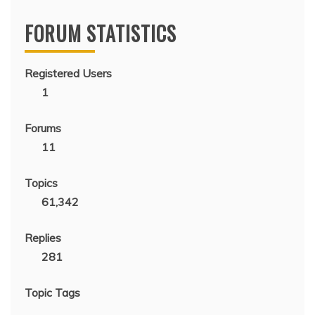
FORUM STATISTICS
Registered Users
1
Forums
11
Topics
61,342
Replies
281
Topic Tags