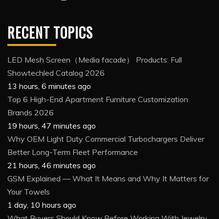
RECENT TOPICS
LED Mesh Screen（Media facade） Products: Full
Showtechled Catalog 2026
13 hours, 6 minutes ago
Top 6 High-End Apartment Furniture Customization
Brands 2026
19 hours, 47 minutes ago
Why OEM Light Duty Commercial Turbochargers Deliver
Better Long-Term Fleet Performance
21 hours, 46 minutes ago
GSM Explained — What It Means and Why It Matters for
Your Towels
1 day, 10 hours ago
What Buyers Should Know Before Working With Jewelry