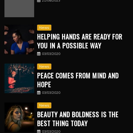
21/08/2023
News
HELPING HANDS ARE READY FOR
YOU IN A POSSIBLE WAY
03/03/2020
News
PEACE COMES FROM MIND AND
HOPE
03/03/2020
News
BEAUTY AND BOLDNESS IS THE
BEST THING TODAY
03/03/2020