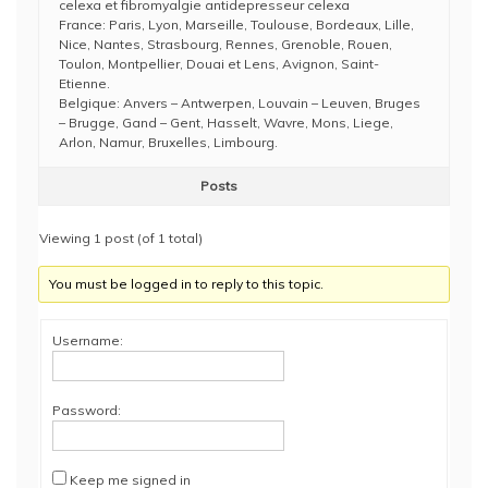
celexa et fibromyalgie antidepresseur celexa
France: Paris, Lyon, Marseille, Toulouse, Bordeaux, Lille,
Nice, Nantes, Strasbourg, Rennes, Grenoble, Rouen,
Toulon, Montpellier, Douai et Lens, Avignon, Saint-
Etienne.
Belgique: Anvers – Antwerpen, Louvain – Leuven, Bruges
– Brugge, Gand – Gent, Hasselt, Wavre, Mons, Liege,
Arlon, Namur, Bruxelles, Limbourg.
Posts
Viewing 1 post (of 1 total)
You must be logged in to reply to this topic.
Username:
Password:
Keep me signed in