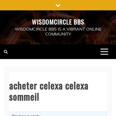
Skip
to
content
WISDOMCIRCLE BBS
WISDOMCIRCLE BBS IS A VIBRANT ONLINE
COMMUNITY
acheter celexa celexa
sommeil
This topic is empty.