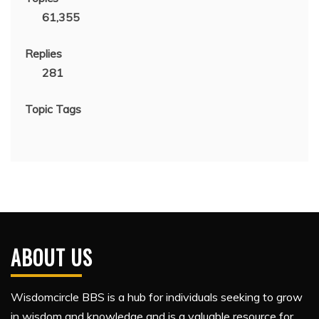
61,355
Replies
281
Topic Tags
ABOUT US
Wisdomcircle BBS is a hub for individuals seeking to grow
in wisdom and knowledge and is a valuable resource for