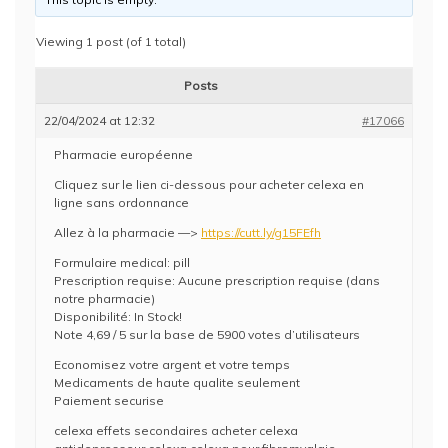
Viewing 1 post (of 1 total)
Posts
22/04/2024 at 12:32
#17066
Pharmacie européenne
Cliquez sur le lien ci-dessous pour acheter celexa en
ligne sans ordonnance
Allez à la pharmacie —>
https://cutt.ly/g15FEfh
Formulaire medical: pill
Prescription requise: Aucune prescription requise (dans
notre pharmacie)
Disponibilité: In Stock!
Note 4,69 / 5 sur la base de 5900 votes d’utilisateurs
Economisez votre argent et votre temps
Medicaments de haute qualite seulement
Paiement securise
celexa effets secondaires acheter celexa