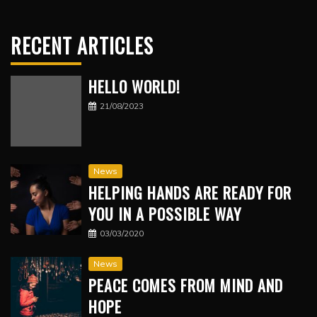
RECENT ARTICLES
HELLO WORLD!
21/08/2023
News
HELPING HANDS ARE READY FOR
YOU IN A POSSIBLE WAY
03/03/2020
News
PEACE COMES FROM MIND AND
HOPE