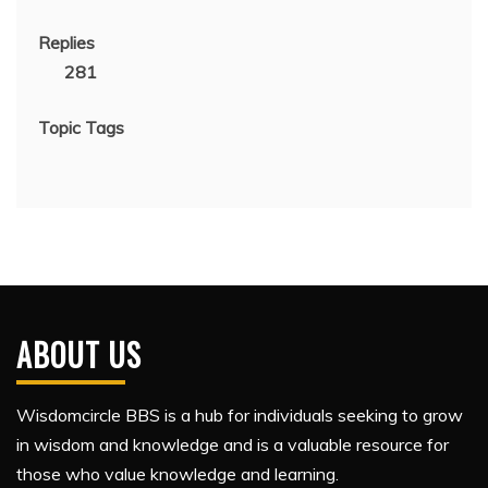
Replies
281
Topic Tags
ABOUT US
Wisdomcircle BBS is a hub for individuals seeking to grow
in wisdom and knowledge and is a valuable resource for
those who value knowledge and learning.