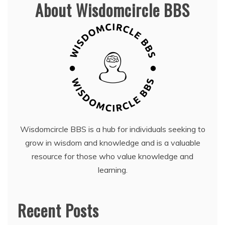
About Wisdomcircle BBS
Wisdomcircle BBS is a hub for individuals seeking to
grow in wisdom and knowledge and is a valuable
resource for those who value knowledge and
learning.
Recent Posts