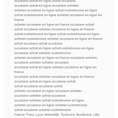
accutane achat en ligne achat accutane
accutane achat en ligne accutane acheter
acheter accutane en ligne achat isotretinoine en ligne
achat isotretinoine en ligne acheter accutane en ligne en
france
acheter accutane en ligne en france accutane achat
achat accutane acheter accutane en ligne en france
achat isotretinoine en ligne achat isotretinoine en ligne
acheter isotretinoine acheter accutane en ligne en france
achat accutane achat accutane
accutane achat en ligne achat isotretinoine en ligne
accutane achat acheter isotretinoine
acheter accutane en ligne en france accutane acheter
accutane acheter acheter accutane
accutane achat en ligne acheter accutane en ligne en
france
accutane achat acheter accutane en ligne en france
accutane achat en ligne accutane achat
achat accutane accutane achat
acheter accutane en ligne accutane acheter
accutane acheter achat accutane
accutane acheter achat isotretinoine en ligne
acheter accutane en ligne acheter isotretinoine
achat accutane acheter isotretinoine
France: Paris, Lyon, Marseille, Toulouse, Bordeaux, Lille,