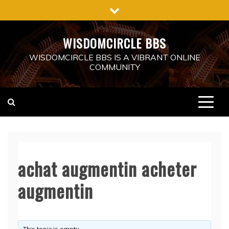
Skip
to
content
WISDOMCIRCLE BBS
WISDOMCIRCLE BBS IS A VIBRANT ONLINE
COMMUNITY
achat augmentin acheter
augmentin
This topic is empty.