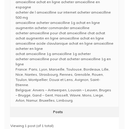
amoxicilline achat en ligne acheter amoxicilline en
espagne
acheter de l amoxicilline sur internet acheter amoxicilline
500 mg
amoxicilline acheter amoxicilline 1g achat en ligne
augmentin acheter commander amoxicilline
acheter amoxicilline pour chat amoxicilline chat achat
achat augmentin en ligne amoxicilline achat en ligne
amoxicilline acide clavulanique achat en ligne amoxicilline
acheter en ligne
achat amoxicilline 1g amoxicilline 1g acheter
acheter amoxicilline pour chat acheter amoxicilline 1g en
ligne
France: Paris, Lyon, Marseille, Toulouse, Bordeaux, Lille,
Nice, Nantes, Strasbourg, Rennes, Grenoble, Rouen,
Toulon, Montpellier, Douai et Lens, Avignon, Saint-
Etienne.
Belgique: Anvers – Antwerpen, Louvain – Leuven, Bruges
– Brugge, Gand – Gent, Hasselt, Wavre, Mons, Liege,
Arlon, Namur, Bruxelles, Limbourg.
Posts
Viewing 1 post (of 1 total)