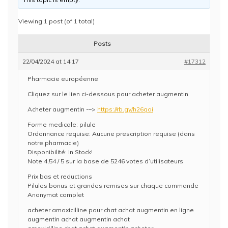
Viewing 1 post (of 1 total)
Posts
22/04/2024 at 14:17
#17312
Pharmacie européenne
Cliquez sur le lien ci-dessous pour acheter augmentin
Acheter augmentin -–>
https://rb.gy/h26qoi
Forme medicale: pilule
Ordonnance requise: Aucune prescription requise (dans
notre pharmacie)
Disponibilité: In Stock!
Note 4,54 / 5 sur la base de 5246 votes d’utilisateurs
Prix bas et reductions
Pilules bonus et grandes remises sur chaque commande
Anonymat complet
acheter amoxicilline pour chat achat augmentin en ligne
augmentin achat augmentin achat